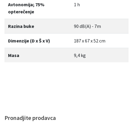
Avtonomija; 75%
1 h
opterečenje
Razina buke
90 dB(A) - 7m
Dimenzije (D x Š x V)
187 x 67 x 52 cm
Masa
9,4 kg
Pronadjite prodavca