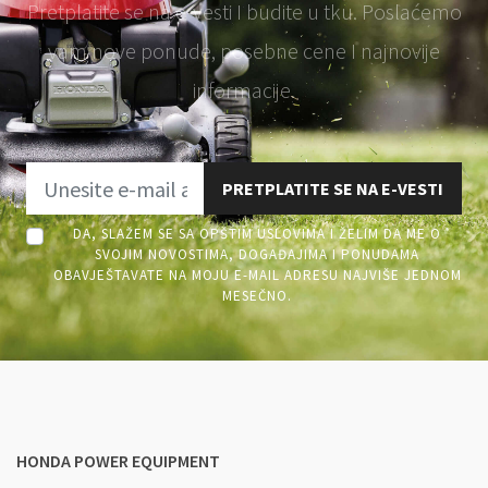
Pretplatite se na e-vesti I budite u tku. Poslaćemo
vam nove ponude, posebne cene I najnovije
informacije.
PRETPLATITE SE NA E-VESTI
DA, SLAŽEM SE SA OPŠTIM USLOVIMA I ŽELIM DA ME O
SVOJIM NOVOSTIMA, DOGAĐAJIMA I PONUDAMA
OBAVJEŠTAVATE NA MOJU E-MAIL ADRESU NAJVIŠE JEDNOM
MESEČNO.
HONDA POWER EQUIPMENT