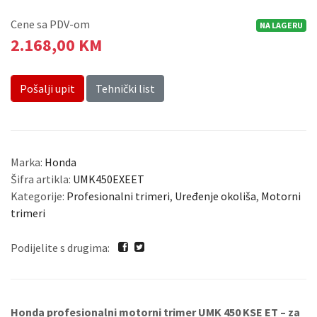
Cene sa PDV-om
NA LAGERU
2.168,00 KM
Pošalji upit
Tehnički list
Marka:
Honda
Šifra artikla:
UMK450EXEET
Kategorije:
Profesionalni trimeri
,
Uređenje okoliša
,
Motorni
trimeri
Podijelite s drugima:
Honda
profesionalni motorni trimer UMK 450 KSE ET – za