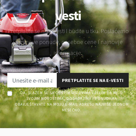
vesti
Pretplatite se na e-vesti I budite u tku. Poslaćemo
vam nove ponude, posebne cene I najnovije
informacije.
PRETPLATITE SE NA E-VESTI
DA, SLAŽEM SE SA OPŠTIM USLOVIMA I ŽELIM DA ME O
SVOJIM NOVOSTIMA, DOGAĐAJIMA I PONUDAMA
OBAVJEŠTAVATE NA MOJU E-MAIL ADRESU NAJVIŠE JEDNOM
MESEČNO.