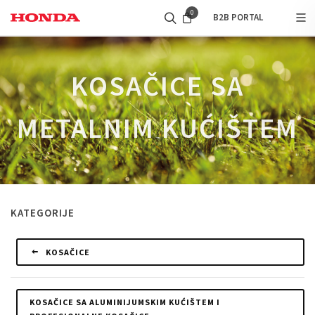
0
B2B PORTAL
KOSAČICE SA
METALNIM KUĆIŠTEM
KATEGORIJE
KOSAČICE
KOSAČICE SA ALUMINIJUMSKIM KUĆIŠTEM I