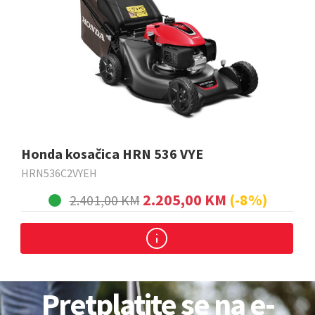
Honda kosačica HRN 536 VYE
HRN536C2VYEH
2.205,00 KM
(-8%)
2.401,00 KM
Pretplatite se na e-