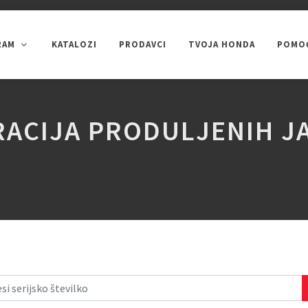
RAM
KATALOZI
PRODAVCI
TVOJA HONDA
POMOĆ
ČIŠĆENJE SNIJEGA
PUMPE ZA VODU
GENERATORI
RACIJA PRODULJENIH J
Uređenje okoliša
PRIKAŽI SVE