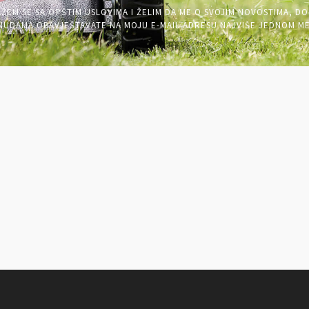
AŽEM SE SA OPŠTIM USLOVIMA I ŽELIM DA ME O SVOJIM NOVOSTIMA, DO
UDAMA OBAVJEŠTAVATE NA MOJU E-MAIL ADRESU NAJVIŠE JEDNOM M