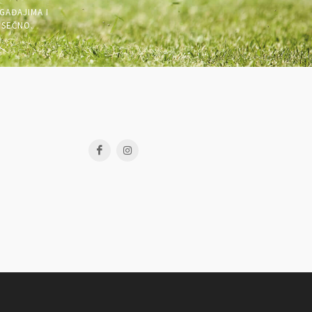
GAĐAJIMA I
ESEČNO.