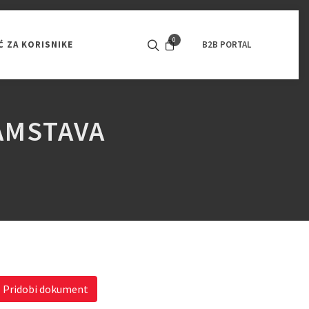
0
 ZA KORISNIKE
KONTAKT
POGONSKI MOTORI
B2B PORTAL
OPOZI
BATERIJSKI PROGRAM
VSI PRODUKTI
AMSTAVA
Pridobi dokument