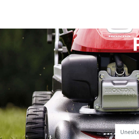
Kosačice
Motorni trimeri
Pretpl