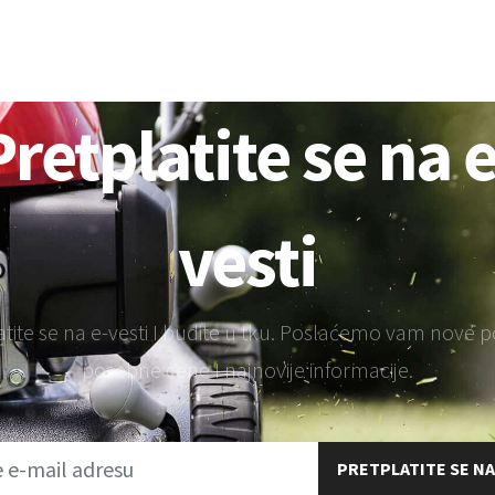
Puhač za listova
Škare za živicu
Pretplatite se na e
vesti
atite se na e-vesti I budite u tku. Poslaćemo vam nove 
posebne cene I najnovije informacije.
PRETPLATITE SE NA