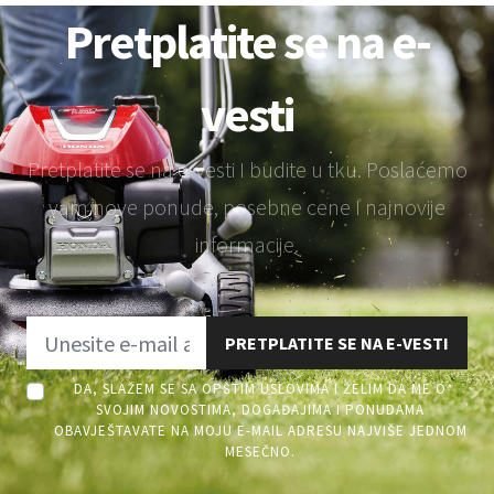
Pretplatite se na e-
vesti
Pretplatite se na e-vesti I budite u tku. Poslaćemo
vam nove ponude, posebne cene I najnovije
informacije.
PRETPLATITE SE NA E-VESTI
DA, SLAŽEM SE SA OPŠTIM USLOVIMA I ŽELIM DA ME O
SVOJIM NOVOSTIMA, DOGAĐAJIMA I PONUDAMA
OBAVJEŠTAVATE NA MOJU E-MAIL ADRESU NAJVIŠE JEDNOM
MESEČNO.