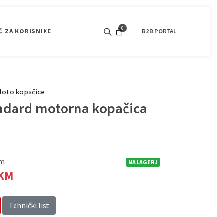
0
 ZA KORISNIKE
KONTAKT
POGONSKI MOTORI
B2B PORTAL
OPOZI
BATERIJSKI PROGRAM
VSI PRODUKTI
oto kopačice
ndard motorna kopačica
om
NA LAGERU
 KM
Tehnički list