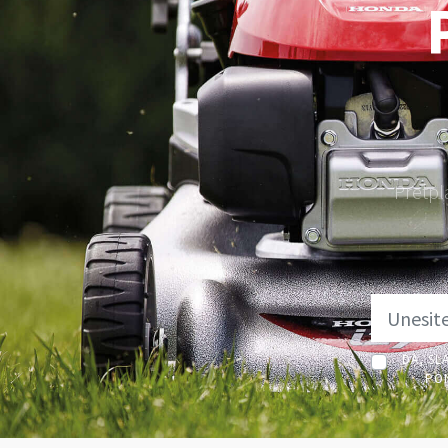
Pretpl
DA, SL
PON