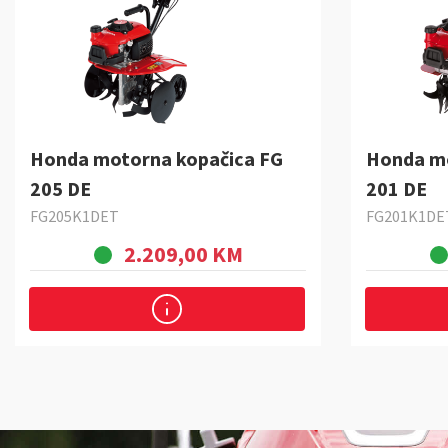
Honda motorna kopačica FG
Honda mo
205 DE
201 DE
FG205K1DET
FG201K1DE
2.209,00 KM