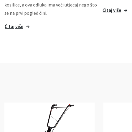
kosilice, a ova odluka ima veći utjecaj nego što
Čitaj više
se na prvi pogled čini.
Čitaj više