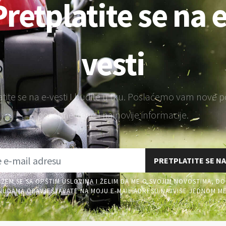
Pretplatite se na e
vesti
atite se na e-vesti I budite u tku. Poslaćemo vam nove 
posebne cene I najnovije informacije.
PRETPLATITE SE NA
AŽEM SE SA OPŠTIM USLOVIMA I ŽELIM DA ME O SVOJIM NOVOSTIMA, DO
UDAMA OBAVJEŠTAVATE NA MOJU E-MAIL ADRESU NAJVIŠE JEDNOM M