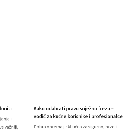
oniti
Kako odabrati pravu snježnu frezu –
vodič za kućne korisnike i profesionalce
anje i
Dobra oprema je ključna za sigurno, brzo i
e važniji,