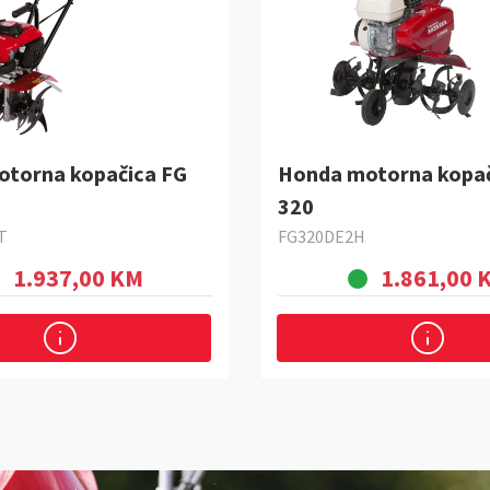
torna kopačica FG
Honda motorna kopač
320
T
FG320DE2H
1.937,00 KM
1.861,00 