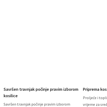
Savršen travnjak počinje pravim izborom
Priprema kos
kosilice
Proljeće i toplij
Savršen travnjak počinje pravim izborom
vrijeme za sređ