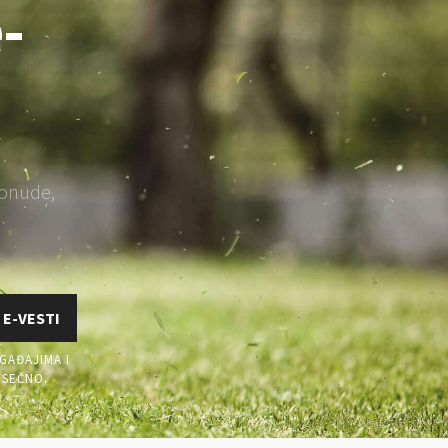
-
ponude,
 E-VESTI
GAĐAJIMA I
ESEČNO.