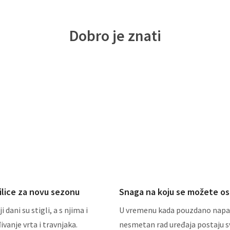
Dobro je znati
ilice za novu sezonu
Snaga na koju se možete osl
i dani su stigli, a s njima i
U vremenu kada pouzdano napaj
ivanje vrta i travnjaka.
nesmetan rad uređaja postaju sv