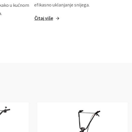
efikasno uklanjanje snijega.
u kako u kućnom
.
Čitaj više