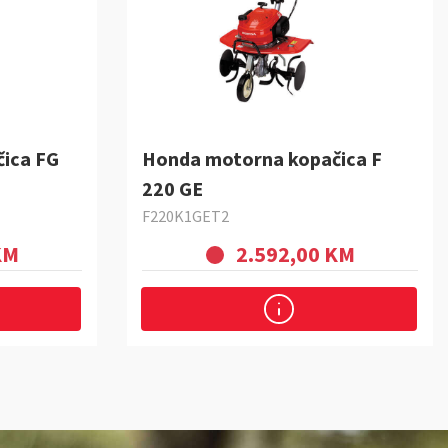
ica FG
Honda motorna kopačica F
220 GE
F220K1GET2
KM
2.592,00 KM