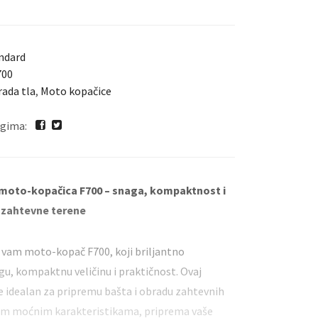
vrtni traktori
Ostalo
ndard
700
ada tla
,
Moto kopačice
rugima:
moto-kopačica F700 – snaga, kompaktnost i
 zahtevne terene
vam moto-kopač F700, koji briljantno
u, kompaktnu veličinu i praktičnost. Ovaj
 idealan za pripremu bašta i obradu zahtevnih
jim moćnim karakteristikama, priprema vaše