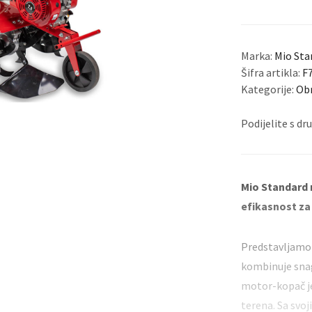
Puhač za listova
Škare za živicu
Marka:
Mio Sta
Šifra artikla:
F
Kategorije:
Obr
Podijelite s d
Mio Standard
efikasnost za
Predstavljamo 
kombinuje snag
motor-kopač je
terena. Sa svo