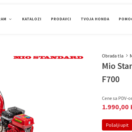
RAM
KATALOZI
PRODAVCI
TVOJA HONDA
POMOĆ
ČIŠĆENJE SNIJEGA
PUMPE ZA VODU
GENERATORI
Obrada tla
M
Uređenje okoliša
Mio Sta
PRIKAŽI SVE
F700
Cene sa PDV-
1.990,00
Pošalji upit