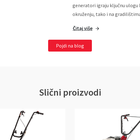
generatori igraju ključnu ulog
okruženju, tako i na gradilištima
Čitaj više
Pojdi na blog
Slični proizvodi