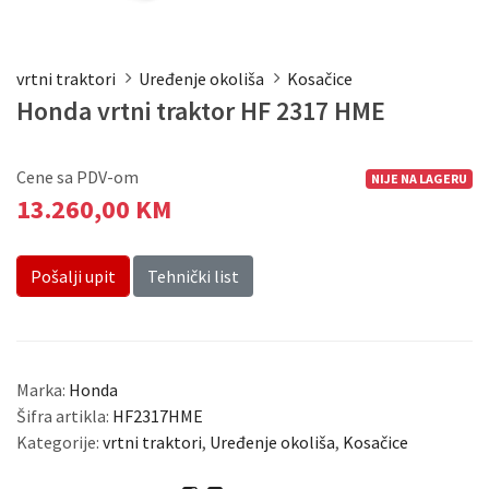
vrtni traktori
Uređenje okoliša
Kosačice
Honda vrtni traktor HF 2317 HME
Cene sa PDV-om
NIJE NA LAGERU
13.260,00 KM
Pošalji upit
Tehnički list
Marka:
Honda
Šifra artikla:
HF2317HME
Kategorije:
vrtni traktori
,
Uređenje okoliša
,
Kosačice