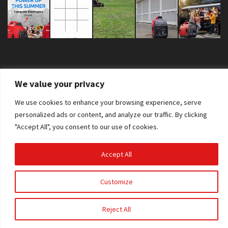
We value your privacy
We use cookies to enhance your browsing experience, serve
Copyright © 2026 Sva prava zadržana. AS Power Equipment d.o.o. |
personalized ads or content, and analyze our traffic. By clicking
Izdelava spletne strani:
RSMT
"Accept All", you consent to our use of cookies.
Accept All
Customize
Reject All