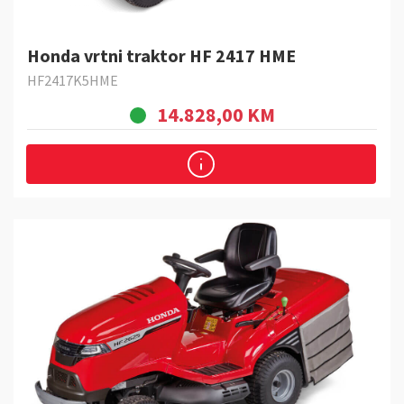
tokom košnje.
Honda vrtni traktor HF 2417 HME
HF2417K5HME
14.828,00 KM