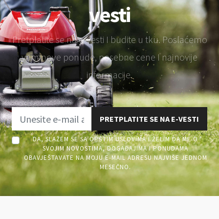
vesti
Pretplatite se na e-vesti I budite u tku. Poslaćemo
vam nove ponude, posebne cene I najnovije
informacije.
PRETPLATITE SE NA E-VESTI
DA, SLAŽEM SE SA OPŠTIM USLOVIMA I ŽELIM DA ME O
SVOJIM NOVOSTIMA, DOGAĐAJIMA I PONUDAMA
OBAVJEŠTAVATE NA MOJU E-MAIL ADRESU NAJVIŠE JEDNOM
MESEČNO.