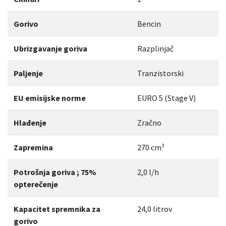
Gorivo
Bencin
Ubrizgavanje goriva
Razplinjač
Paljenje
Tranzistorski
EU emisijske norme
EURO 5 (Stage V)
Hlađenje
Zračno
Zapremina
270 cm³
Potrošnja goriva ; 75%
2,0 l/h
opterečenje
Kapacitet spremnika za
24,0 litrov
gorivo