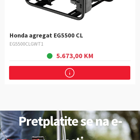
Honda agregat EG5500 CL
EG5500CLGWT1
5.673,00 KM
Pretplatite se na e-