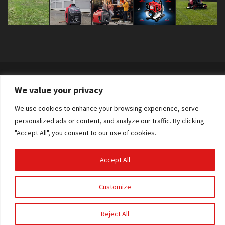
Copyright © 2026 Sva prava zadržana. AS Power Equipment d.o.o. |
We value your privacy
Izdelava spletne strani:
RSMT
We use cookies to enhance your browsing experience, serve
personalized ads or content, and analyze our traffic. By clicking
"Accept All", you consent to our use of cookies.
Accept All
Customize
Reject All