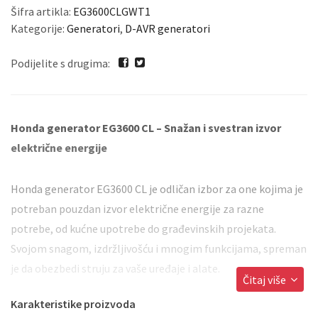
Šifra artikla:
EG3600CLGWT1
Kategorije:
Generatori
,
D-AVR generatori
Podijelite s drugima:
Honda
generator EG3600 CL – Snažan i svestran izvor
električne energije
Honda generator EG3600 CL je odličan izbor za one kojima je
potreban pouzdan izvor električne energije za razne
potrebe, od kućne upotrebe do građevinskih projekata.
Svojom snagom, izdržljivošću i mnogim funkcijama, spreman
je da obezbedi struju za vaše uređaje i alate.
Čitaj više
Karakteristike proizvoda
Snaga i performanse:
EG3600 CL ima maksimalnu snagu od