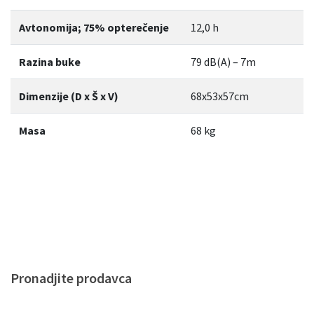
Avtonomija; 75% opterečenje
12,0 h
Razina buke
79 dB(A) – 7m
Dimenzije (D x Š x V)
68x53x57cm
Masa
68 kg
Pronadjite prodavca