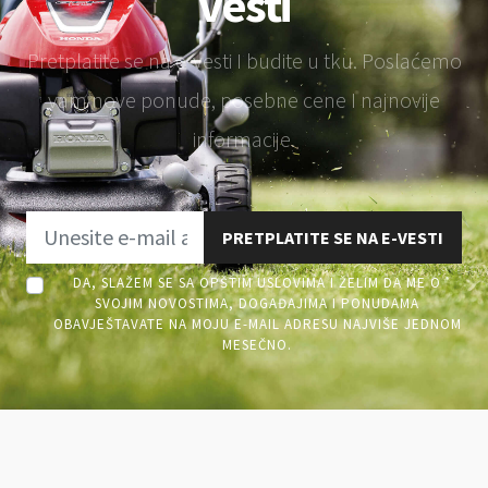
vesti
Pretplatite se na e-vesti I budite u tku. Poslaćemo
vam nove ponude, posebne cene I najnovije
informacije.
PRETPLATITE SE NA E-VESTI
DA, SLAŽEM SE SA OPŠTIM USLOVIMA I ŽELIM DA ME O
SVOJIM NOVOSTIMA, DOGAĐAJIMA I PONUDAMA
OBAVJEŠTAVATE NA MOJU E-MAIL ADRESU NAJVIŠE JEDNOM
MESEČNO.