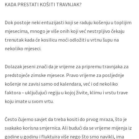
KADA PRESTATI KOŠITI TRAVNJAK?
Dok postoje neki entuzijasti koji se raduju košenju u toplijim
mjesecima, mnogo je više onih koji već nestrpljivo čekaju
trenutak kada će kosilicu moći odložiti u vrtnu šupu na
nekoliko mjeseci.
Dolazak jeseni znači da je vrijeme za pripremu travnjaka za
predstojeće zimske mjesece. Pravo vrijeme za posljednje
košenje ne zavisi samo od kalendara, već i od nekoliko
faktora – uključujući regiju u kojoj živite, klimu i vrstu trave
koju imate u svom vrtu.
Često čujemo savjet da treba kositi do prvog mraza, što je
svakako korisna smjernica. Ali budući da se vrijeme mijenja iz
godine u godinu i fluktuira više nego što smo navikli, ima