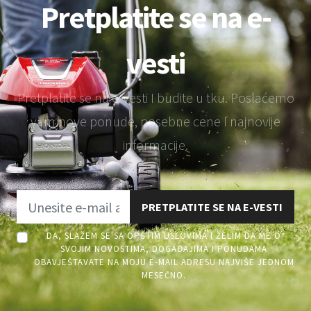
Pretplatite se na e-
vesti
Pretplatite se na e-vesti I budite u tku. Poslaćemo
vam nove ponude, posebne cene I najnovije
informacije.
PRETPLATITE SE NA E-VESTI
DA, SLAŽEM SE SA OPŠTIM USLOVIMA I ŽELIM DA ME O
SVOJIM NOVOSTIMA, DOGAĐAJIMA I PONUDAMA
OBAVJEŠTAVATE NA MOJU E-MAIL ADRESU NAJVIŠE JEDNOM
MESEČNO.