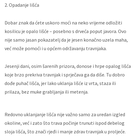
2. Opadanje lišća
Dobar znak da ćete uskoro moći na neko vrijeme odložiti
kosilicu je opalo lišće – posebno s drveća poput javora. Ovo
nije samo jasan pokazatelj da je jesen konačno uzela maha,
već može pomoći i u općem održavanju travnjaka.
Jesenji dani, osim šarenih prizora, donose i hrpe opalog lišća
koje brzo prekriva travnjak i sprječava ga da diše. Tu dobro
dođe puhač lišća, jer lako uklanja lišće iz vrta, staza ili
prilaza, bez muke grabljanja ili metenja.
Redovno uklanjanje lišća nije važno samo za uredan izgled
okoline, već i zato što trava počinje trunuti ispod debelog
sloja lišća, što znači rjeđi i manje zdrav travnjak u proljeće.