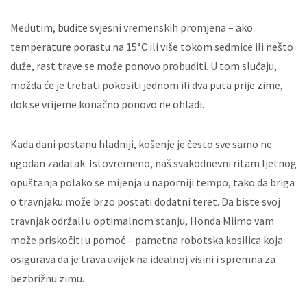
Međutim, budite svjesni vremenskih promjena – ako
temperature porastu na 15°C ili više tokom sedmice ili nešto
duže, rast trave se može ponovo probuditi. U tom slučaju,
možda će je trebati pokositi jednom ili dva puta prije zime,
dok se vrijeme konačno ponovo ne ohladi.
Kada dani postanu hladniji, košenje je često sve samo ne
ugodan zadatak. Istovremeno, naš svakodnevni ritam ljetnog
opuštanja polako se mijenja u naporniji tempo, tako da briga
o travnjaku može brzo postati dodatni teret. Da biste svoj
travnjak održali u optimalnom stanju, Honda Miimo vam
može priskočiti u pomoć – pametna robotska kosilica koja
osigurava da je trava uvijek na idealnoj visini i spremna za
bezbrižnu zimu.