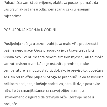
Puhač lišća vam štedi vrijeme, olakšava posao i pomaže da
vaš travnjak ostane u odličnom stanju čak i u jesenjim
mjesecima.
POSLJEDNJA KOŠNJA U GODINI
Posljednja košnja u sezoni zahtijeva malo više preciznosti i
pažnje nego inače. Opća preporuka je da trava treba biti
visoka oko 5 centimetara tokom zimskih mjeseci, ali to može
varirati ovisno o vrsti. Ako je ostavite prenisko, niske
temperature je mogu oslabiti, dok ako je previsoko, povećava
se rizik od snježne plijesni. Stoga se preporučuje da se kosilica
prilikom posljednje košnje podesi za jednu ili dvije postavke
niže. To će smanjiti šanse za razvoj plijesni zimi, a
istovremeno osigurati da travnjak brže i zdravije raste u
proljeće.